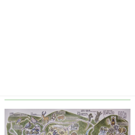
や「鶏ちゃん」、「朴葉すし」、「ね寿し」など地域色豊か
な料理が存在しています。
美しい風景にふれながら、美味しい物を食べ、品質のよい産
品が買える、景観と味を活かした滞在プログラムづくりを行
なっています。
・馬瀬らしい料理の開発・商品化
・電動アシスト自転車の貸し出し
・インバウンドサイクリングツアー
馬瀬里山ミュージアム