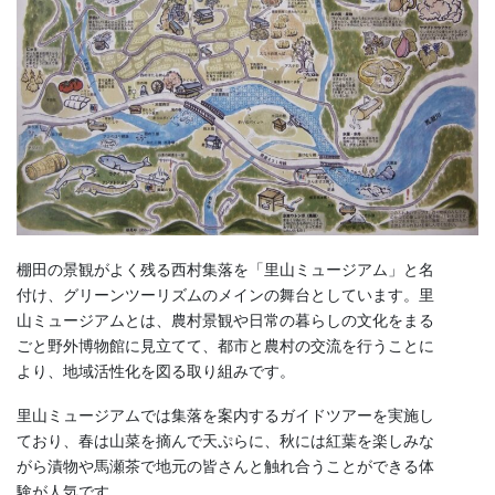
棚田の景観がよく残る西村集落を「里山ミュージアム」と名
付け、グリーンツーリズムのメインの舞台としています。里
山ミュージアムとは、農村景観や日常の暮らしの文化をまる
ごと野外博物館に見立てて、都市と農村の交流を行うことに
より、地域活性化を図る取り組みです。
里山ミュージアムでは集落を案内するガイドツアーを実施し
ており、春は山菜を摘んで天ぷらに、秋には紅葉を楽しみな
がら漬物や馬瀬茶で地元の皆さんと触れ合うことができる体
験が人気です。